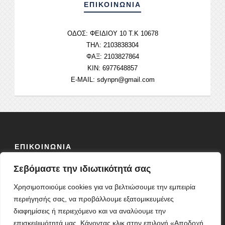
ΕΠΙΚΟΙΝΩΝΙΑ
ΟΔΟΣ:
ΦΕΙΔΙΟΥ 10 Τ.Κ 10678
ΤΗΛ: 2103838304
ΦΑΞ: 2103827864
ΚΙΝ: 6977648857
E-MAIL:
sdynpn@gmail.com
ΕΠΙΚΟΙΝΩΝΙΑ
Σεβόμαστε την ιδιωτικότητά σας
ΟΔΟΣ:
ΦΕΙΔΙΟΥ 10 Τ.Κ 10678
ΤΗΛ: 2103838304
Χρησιμοποιούμε cookies για να βελτιώσουμε την εμπειρία
ΦΑΞ: 2103827864
περιήγησής σας, να προβάλλουμε εξατομικευμένες
ΚΙΝ: 6977648857
διαφημίσεις ή περιεχόμενο και να αναλύουμε την
E-MAIL:
sdynpn@gmail.com
επισκεψιμότητά μας. Κάνοντας κλικ στην επιλογή «Αποδοχή