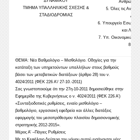
ΔΥΝΑΜΙΚΟΥ
Ανθρώπινο
ΤΜΗΜΑ ΥΠΑΛΛΗΛΙΚΗΣ ΣΧΕΣΗΣ &
5. Όλες τις Ανεξάρ
ΣΤΑΔΙΟΔΡΟΜΙΑΣ
Διοικ
6. Υπουργείο Εσωτερι
και Λειτο
7. Υπ. Οικονομικών-Γ
8. Α.Δ
ΘΕΜΑ: Νέο Βαθμολόγιο – Μισθολόγιο. Οδηγίες για την
κατάταξη των υπηρετούντων υπαλλήλων στους βαθμούς
βάσει των μεταβατικών διατάξεων (άρθρο 28) του ν.
4024/2011 (ΦΕΚ 226 Α’/ 27-10.-2011)
Σας γνωστοποιούμε ότι την 27η-10-2011 δημοσιεύθηκε στην
Εφημερίδα της Κυβερνήσεως ο ν. 4024/2011 (ΦΕΚ 226 Α’)
«Συνταξιοδοτικές ρυθμίσεις, ενιαίο μισθολόγιο –
βαθμολόγιο, εργασιακή εφεδρεία και άλλες διατάξεις
εφαρμογής του μεσοπρόθεσμου πλαισίου δημοσιονομικής
στρατηγικής 2012-2015».
Μέρος Α’ –Πάγιες Ρυθμίσεις
Με το Κεφάλαιο Δεύτερο του νόμου αυτού εισάγονται νέες