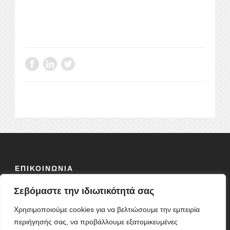
ΕΠΙΚΟΙΝΩΝΙΑ
Σεβόμαστε την ιδιωτικότητά σας
ΟΔΟΣ:
ΦΕΙΔΙΟΥ 10 Τ.Κ 10678
ΤΗΛ: 2103838304
Χρησιμοποιούμε cookies για να βελτιώσουμε την εμπειρία
ΦΑΞ: 2103827864
περιήγησής σας, να προβάλλουμε εξατομικευμένες
ΚΙΝ: 6977648857