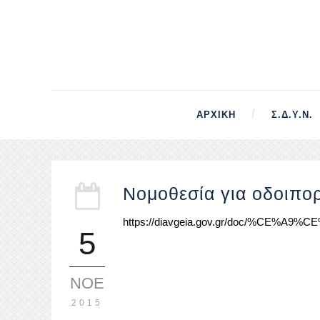
ΑΡΧΙΚΉ
Σ.Δ.Υ.Ν.
Νομοθεσία για οδοιπο
https://diavgeia.gov.gr/doc/%CE%
5
ΝΟΈ
2015