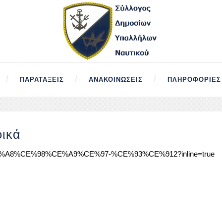
ΠΑΡΑΤΆΞΕΙΣ
ΑΝΑΚΟΙΝΏΣΕΙΣ
ΠΛΗΡΟΦΟΡΊΕΣ
ρικά
A9%CE%A8%CE%98%CE%A9%CE%97-%CE%93%CE%912?inline=true