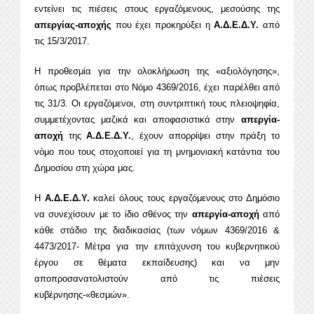
εντείνει τις πιέσεις στους εργαζόμενους, μεσούσης της
απεργίας-αποχής
που έχει προκηρύξει η
Α.Δ.Ε.Δ.Υ.
από
τις 15/3/2017.
Η προθεσμία για την ολοκλήρωση της «αξιολόγησης»,
όπως προβλέπεται στο Νόμο 4369/2016, έχει παρέλθει από
τις 31/3. Οι εργαζόμενοι, στη συντριπτική τους πλειοψηφία,
συμμετέχοντας μαζικά και αποφασιστικά στην
απεργία-
αποχή
της
Α.Δ.Ε.Δ.Υ.
, έχουν απορρίψει στην πράξη το
νόμο που τους στοχοποιεί για τη μνημονιακή κατάντια του
Δημοσίου στη χώρα μας.
Η
Α.Δ.Ε.Δ.Υ.
καλεί όλους τους εργαζόμενους στο Δημόσιο
να συνεχίσουν με το ίδιο σθένος την
απεργία-αποχή
από
κάθε στάδιο της διαδικασίας (των νόμων 4369/2016 &
4473/2017- Μέτρα για την επιτάχυνση του κυβερνητικού
έργου σε θέματα εκπαίδευσης) και να μην
αποπροσανατολιστούν από τις πιέσεις
κυβέρνησης-«θεσμών».