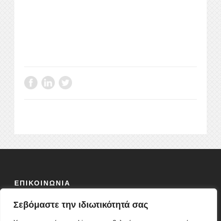
ΕΠΙΚΟΙΝΩΝΙΑ
Σεβόμαστε την ιδιωτικότητά σας
ΟΔΟΣ:
ΦΕΙΔΙΟΥ 10 Τ.Κ 10678
ΤΗΛ: 2103838304