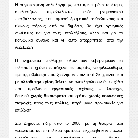
Η συγκεκριμένη «αξιολόγηση», που κρίνει μόνο το άτομο,
ανεξαρτήτως περιβάλλοντος, ενός μνημονιακού
περιβάλλοντος, που αφαιρεί δραματικά ανθρώπινους και
υλικούς πόρους από το δημόσιο, θα έχει αρνητικές
συνέπειες και για τους υπαλλήλους, αλλά και για το
κοινωνικό σύνολο και γι’ αυτό απορρίπτεται από την
Α.Δ.Ε.Δ.Υ.
Η μνημονιακή πειθαρχία όλων των κυβερνήσεων τα
τελευταία χρόνια επιτάχυνε τις ακραίες νεοφιλελεύθερες
«μεταρρυθμίσεις» που ξεκίνησαν πριν από 25 χρόνια, και
με
άλλοθι την κρίση
θέλουν να ολοκληρώσουν ένα σχέδιο
που προβλέπει
εργασιακές σχέσεις – λάστιχο
,
δουλειά
χωρίς δικαιώματα
και κράτος
χωρίς κοινωνικές
παροχές
προς τους πολίτες, παρά μόνο προνοιακές για
επιβίωση.
Στο Δημόσιο, ήδη, από το 2000, με τη θεωρία περί
«ευέλικτου και επιτελικού κράτους», εκχωρήθηκαν πολλές
αρμοδιότητες σε
εργολάβους
και
ιδιώτες
,