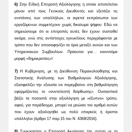
6)
Στην Ειδική Επιτροπή Αξιολόγησης η οποία αποτελείται
μόνον από τους Γενικούς Διευθυντές και εξετάζει τις
ενστάσεις των υπαλλήλων, οι αιρετοί εκπρόσωποι των
εργαζόμενων συμμετέχουν χωρίς δικαίωμα ψήφου. Εδώ να
σημειώσουμε ότι οι επιτροπές αυτές δεν έχουν συσταθεί
ακόμα, ενώ στις αντίστοιχες εγκυκλίους περιγράφονται με
τρόπο που δεν αποσαφηνίζει τα όρια μεταξύ αυτών και των
Υπηρεσιακών Συμβουλίων. Πρόκειται για… καινοτόμα
μορφή «δημοκρατίας»!
7)
Η Κυβέρνηση, με τη Διεύθυνση Παρακολούθησης και
Στατιστικής Ανάλυσης των Βαθμολογιών Αξιολόγησης,
εξασφαλίζει την εξουσία να παρεμβαίνει στη βαθμολόγηση
εφαρμόζοντας το «συντελεστή διόρθωσης». Ουσιαστικά
βάζει τα ποσοστά στην αξιολόγηση με «έξυπνο» τρόπο,
αφού, για παράδειγμα, μπορεί να μειώσει τον αριθμό αυτών
που έχουν αξιολογηθεί ως πολύ επαρκείς ή άριστοι
υπάλληλοι (άρθρο 17 παρ.15 του Ν. 4369/2016).
8)
Συγκροτείται η Επιτροπή Ακρόασης (σε σχέση με τη