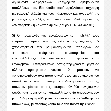
δημιουργία διαφορετικών κατηγοριών αμειβόμενων
υπαλλήλων στον ίδιο κλάδο, αφού προβλέπεται ταχύτερη
μισθολογική εξέλιξη για τους «άριστους» και αναστολή της
μισθολογικής εξέλιξης για όλους όσοι αξιολογηθούν ως
«ανεπαρκείς» ή «ακατάλληλοι» (άρθρο 12 Ν. 4354/2015).
5)
Οι προαγωγές των εργαζομένων και η εξέλιξή τους
εξαρτώνται άμεσα από τις εκθέσεις αξιολογήσεις. Οι
χαρακτηρισμοί των βαθμολογημένων υπαλλήλων σε
«επαρκείς», «μέτριους», «ανεπαρκείς» και
«ακατάλληλους», θα συνοδεύουν το φάκελο κάθε
εργαζόμενου. Επιπροσθέτως, όπως περιγράφεται ρητά σε
άλλους πρόσφατους νόμους, θα μπορούν να
χρησιμοποιηθούν ανά πάσα στιγμή στον εργασιακό βίο του
υπάλληλου κι από οποιαδήποτε πολιτική ηγεσία. Επίσης,
όπως αναφέρεται, όσοι χαρακτηριστούν δύο συνεχόμενες
φορές «ανεπαρκείς» και «ακατάλληλοι», θα δημιουργήσουν
μια «δεξαμενή προβληματικών» και δυνητικά «διαθέσιμων»
υπαλλήλων, βλέποντας κοντά τους την πόρτα της εξόδου.