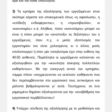
άρα και του κάθε υπαλλήλου.
3)
Τα κριτήρια της αξιολόγησης των εργαζομένων είναι
σκόπιμα αόριστα και υποκειμενικά όπως «η αφοσίωση», η
«επίδειξη ενδιαφέροντος», η «πρωτοβουλία», οι
«καινοτομίες» κ.ά. Αλήθεια, πόσο «καινοτόμος» μπορεί να
είναι ή πόσο μπορεί να «αναπτύξει τις δεξιότητες» του ο
εργαζόμενος, όταν π.χ. ο μισός εξοπλισμός του
εργαστηρίου του είναι χαλασμένος κι ο άλλος μισός
υπολειτουργεί ή όταν μία νοσηλεύτρια έχει στην ευθύνη της
40-50 ασθενείς; Παράλληλα οι εργαζόμενοι καλούνται να
αξιολογηθούν για την «ικανότητα άσκησης πολλαπλών
καθηκόντων». Με την εισαγωγή αυτού του κριτηρίου,
νόμιμα πλέον υποχρεώνονται να εκτελούν καθήκοντα που
δεν περιλαμβάνονται στο εργασιακό τους αντικείμενο και
μάλιστα βαθμολογούνται γι’ αυτά. Ταυτόχρονα, σε ένα
ρημαγμένο δημόσιο αξιολογούνται για την «αναβάθμιση του
εργασιακού περιβάλλοντος»!
4)
Υπάρχει σύνδεση της αξιολόγησης με το μισθολόγιο και