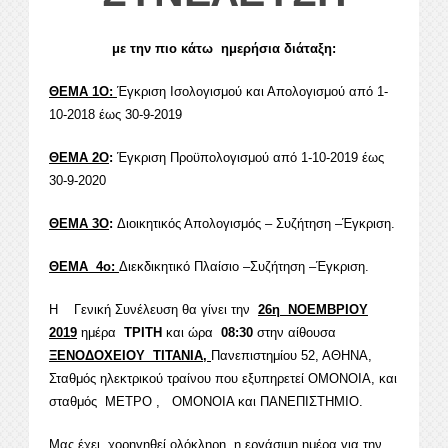
με την πιο κάτω ημερήσια διάταξη:
ΘΕΜΑ 1
Ο
:
Έγκριση Ισολογισμού και Απολογισμού από 1-
10-2018 έως 30-9-2019
ΘΕΜΑ 2
Ο
:
Έγκριση Προϋπολογισμού από 1-10-2019 έως
30-9-2020
ΘΕΜΑ 3
Ο
:
Διοικητικός Απολογισμός – Συζήτηση –Έγκριση.
ΘΕΜΑ 4
ο
:
Διεκδικητικό Πλαίσιο –Συζήτηση –Έγκριση.
Η Γενική Συνέλευση θα γίνει την
26
η
ΝΟΕΜΒΡΙΟΥ
2019
ημέρα
ΤΡΙΤΗ
και ώρα
08:30
στην αίθουσα
ΞΕΝΟΔΟΧΕΙΟΥ ΤΙΤΑΝΙΑ,
Πανεπιστημίου 52, ΑΘΗΝΑ,
Σταθμός ηλεκτρικού τραίνου που εξυπηρετεί ΟΜΟΝΟΙΑ, και
σταθμός ΜΕΤΡΟ , ΟΜΟΝΟΙΑ και ΠΑΝΕΠΙΣΤΗΜΙΟ.
Μας έχει χορηγηθεί ολόκληρη η εργάσιμη ημέρα για την