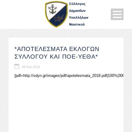
*ΑΠΟΤΕΛΕΣΜΑΤΑ ΕΚΛΟΓΩΝ
ΣΥΛΛΟΓΟΥ ΚΑΙ ΠΟΕ-ΥΕΘΑ*
08 Νοέ 2018
{pdf=http://sdyn.gr/images/pdf/apotelesmata_2018.pdf|100%|300|nati