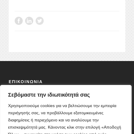
ΕΠΙΚΟΙΝΩΝΙΑ
Σεβόμαστε την ιδιωτικότητά σας
ΟΔΟΣ:
ΦΕΙΔΙΟΥ 10 Τ.Κ 10678
ΤΗΛ: 2103838304
Χρησιμοποιούμε cookies για να βελτιώσουμε την εμπειρία
ΦΑΞ: 2103827864
περιήγησής σας, να προβάλλουμε εξατομικευμένες
ΚΙΝ: 6977648857
διαφημίσεις ή περιεχόμενο και να αναλύουμε την
E-MAIL:
sdynpn@gmail.com
επισκεψιμότητά μας. Κάνοντας κλικ στην επιλογή «Αποδοχή