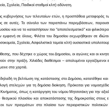
, Σχολεία, Παιδικοί σταθμοί κλπ) αδύνατη.
τις κυβερνήσεις των τελευταίων ετών, η προσπάθεια μεταφοράς τ
ους σε αυτές. Το σύνολο των παραπάνω παρεμβάσεων, παρουσι
ημοσίου και να το καταστήσουν πιο ‘’αποτελεσματικό’’ και φιλικότε
ον εμφανή σε όλους. Φιλέτα του δημοσίου εκχωρήθηκαν σε ιδιώτε
Νοσοκομεία, Σχολεία, Ασφαλιστικά ταμεία κλπ) ουσιαστικά υπολειτου
θεσης, που δέχτηκε ο χώρος του Δημοσίου, οι αγώνες και οι κινη
ούν στην πράξη. Χιλιάδες διαθέσιμοι – απολυμένοι εργαζόμενοι
εινε στα χαρτιά.
 δηλαδή τη βελτίωση της κατάστασης στο Δημόσιο, κατατέθηκε και
ογή στελεχών για τη δημόσια διοίκηση. Πρόκειται για νομοσχέδι
ύ Κινήματος, όπως η κατάργηση του νόμου Μητσοτάκη για την αξιο
ύ θεσμικού πλαισίου και αποκατάστασης της δημοκρατίας στου
, εκ των πραγμάτων στο πλαίσιο των περιοριστικών πολιτικών 