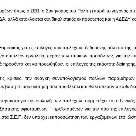
έων όπως ο ΣΕΒ, ο Συνήγορος του Πολίτη (παρά το γεγονός ότι ρόλ
Α, αλλά αποκλείεται συνδικαλιστικός εκπρόσωπος και η ΑΔΕΔΥ κα
οριστικός για τις επιλογές των στελεχών, δεδομένης μάλιστα της α
 ένα επιπλέον εργαλείο, πέραν των τυπικών προσόντων, για την ε
προσόντα και να προωθηθούν οι επιλογές της εκάστοτε διοίκησης
 τις κρίσεις, την ανάγκη συνυπολογισμού πολλών παραμέτρων (
 με βάση τη μοριοδότηση που προβλέπει και θέτει υπεράνω κάθε δι
στήνονται για την επιλογή των στελεχών, συμμετέχει και ο Γενικό
ξάρτησης υφισταμένων – προϊσταμένων για την προ της επιλογής π
ι στα Σ.Ε.Π. δεν υπάρχει εκπροσώπηση των εργαζομένων έτσι ώστε 