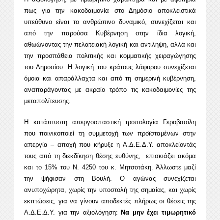
πως για την κακοδαιμονία στο Δημόσιο αποκλειστικά
υπεύθυνο είναι το ανθρώπινο δυναμικό, συνεχίζεται και
από την παρούσα Κυβέρνηση στην ίδια λογική,
αθωώνοντας την πελατειακή λογική και αντίληψη, αλλά και
την προσπάθεια πολιτικής και κομματικής χειραγώγησης
του Δημοσίου. Η λογική του κράτους λάφυρου συνεχίζεται
όμοια και απαράλλαχτα και από τη σημερινή κυβέρνηση,
αναπαράγοντας με ακραίο τρόπο τις κακοδαιμονίες της
μεταπολίτευσης.
Η κατάπτυστη απεργοσπαστική τροπολογία Γεροβασίλη
που ποινικοποιεί τη συμμετοχή των προϊσταμένων στην
απεργία – αποχή που κήρυξε η Α.Δ.Ε.Δ.Υ. αποκλείοντάς
τους από τη διεκδίκηση θέσης ευθύνης, επισκιάζει ακόμα
και το 15% του Ν. 4250 του κ. Μητσοτάκη. Άλλωστε μαζί
την ψήφισαν στη Βουλή. Ο αγώνας συνεχίζεται
ανυποχώρητα, χωρίς την υποστολή της σημαίας, και χωρίς
εκπτώσεις, για να γίνουν αποδεκτές πλήρως οι θέσεις της
Α.Δ.Ε.Δ.Υ. για την αξιολόγηση:
Να μην έχει τιμωρητικό