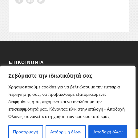
ΕΠΙΚΟΙΝΩΝΙΑ
Σεβόμαστε την ιδιωτικότητά σας
ΟΔΟΣ:
ΦΕΙΔΙΟΥ 10 Τ.Κ 10678
ΤΗΛ: 2103838304
Χρησιμοποιούμε cookies για να βελτιώσουμε την εμπειρία
ΦΑΞ: 2103827864
περιήγησής σας, να προβάλλουμε εξατομικευμένες
ΚΙΝ: 6977648857
διαφημίσεις ή περιεχόμενο και να αναλύουμε την
E-MAIL:
sdynpn@gmail.com
επισκεψιμότητά μας. Κάνοντας κλικ στην επιλογή «Αποδοχή
Όλων», συναινείτε στη χρήση των cookies από εμάς.
Προσαρμογή
Απόρριψη όλων
Αποδοχή όλων
Σ.Δ.Υ.Ν. | Copyright © 2024
Developed by
theWebPower