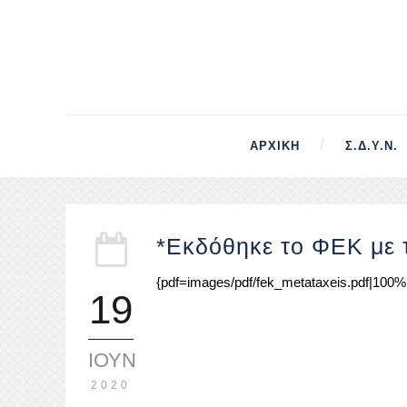
ΑΡΧΙΚΉ
Σ.Δ.Υ.Ν.
*Εκδόθηκε το ΦΕΚ με τι
{pdf=images/pdf/fek_metataxeis.pdf|100%|
19
ΙΟΎΝ
2020