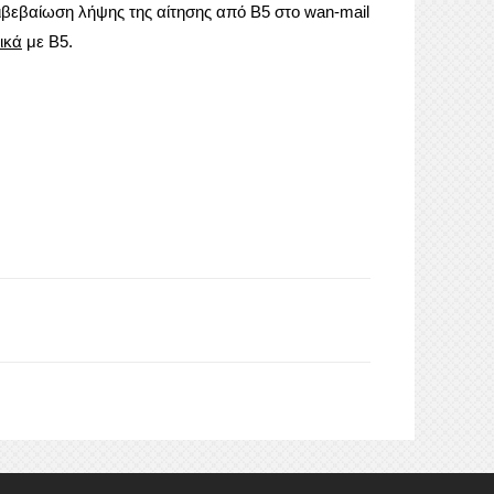
ιβεβαίωση λήψης της αίτησης από Β5 στο wan-mail
ικά
με Β5.