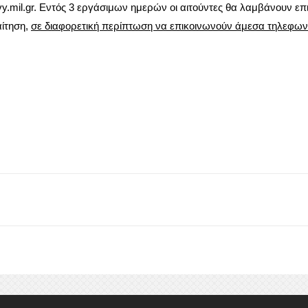
.mil.gr
. Εντός 3 εργάσιμων ημερών οι αιτούντες θα λαμβάνουν επ
αίτηση,
σε διαφορετική περίπτωση να επικοινωνούν άμεσα τηλεφων