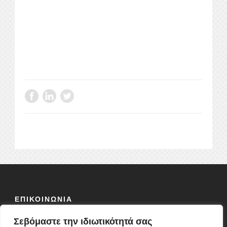
ΕΠΙΚΟΙΝΩΝΙΑ
Σεβόμαστε την ιδιωτικότητά σας
ΟΔΟΣ:
ΦΕΙΔΙΟΥ 10 Τ.Κ 10678