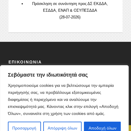
Πρόσκληση σε συνάντηση προς ΔΣ ΕΚΔΔΑ,
ΕΣΔΔΑ, ΕΝΑΠ & ΟΣΥΠΕΣΔΔΑ
(28-07-2026)
ΕΠΙΚΟΙΝΩΝΙΑ
Σεβόμαστε την ιδιωτικότητά σας
ΟΔΟΣ:
ΦΕΙΔΙΟΥ 10 Τ.Κ 10678
ΤΗΛ: 2103838304
Χρησιμοποιούμε cookies για να βελτιώσουμε την εμπειρία
ΦΑΞ: 2103827864
περιήγησής σας, να προβάλλουμε εξατομικευμένες
ΚΙΝ: 6977648857
διαφημίσεις ή περιεχόμενο και να αναλύουμε την
E-MAIL:
sdynpn@gmail.com
επισκεψιμότητά μας. Κάνοντας κλικ στην επιλογή «Αποδοχή
Όλων», συναινείτε στη χρήση των cookies από εμάς.
Προσαρμογή
Απόρριψη όλων
Αποδοχή όλων