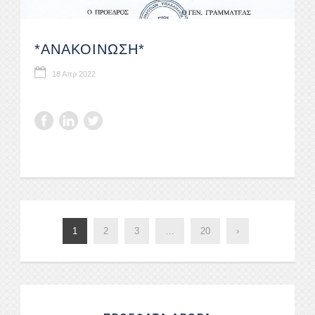
*ΑΝΑΚΟΙΝΩΣΗ*
18 Απρ 2022
1
2
3
…
20
›